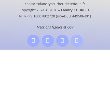
contact@landrycourbet-dietetique.fr
Copyright 2024
©
2026 –
Landry COURBET
N° RPPS 10007802720 (ex-ADELI 449506401)
Mentions légales et CGV