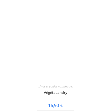
Livres et guides numériques
VégétaLandry
16,90
€