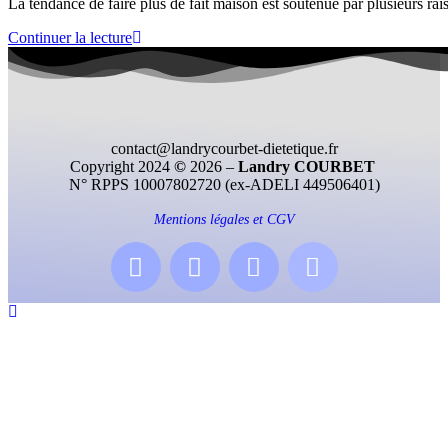
La tendance de faire plus de fait maison est soutenue par plusieurs ra
Continuer la lecture
contact@landrycourbet-dietetique.fr
Copyright 2024
©
2026 –
Landry COURBET
N° RPPS 10007802720 (ex-ADELI 449506401)
Mentions légales et CGV