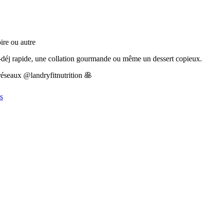
ire ou autre
it-déj rapide, une collation gourmande ou même un dessert copieux.
réseaux @landryfitnutrition
🥞
s