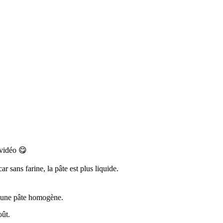
a vidéo 😋
r sans farine, la pâte est plus liquide.
ur une pâte homogène.
oût.