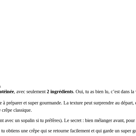

otéinée
, avec seulement
2 ingrédients
. Oui, tu as bien lu, c’est dans l
e à préparer et super gourmande. La texture peut surprendre au départ, ca
e crêpe classique.
ent avec un sopalin si tu préfères). Le secret : bien mélanger avant, po
, tu obtiens une crêpe qui se retourne facilement et qui garde un super g