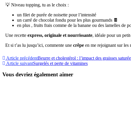
💡 Niveau topping, tu as le choix :
un filet de purée de noisette pour l’intensité
un carré de chocolat fondu pour les plus gourmands 🍫
en plus , fruits frais comme de la banane ou des lamelles de po
Une recette
express, originale et nourrissante
, idéale pour un pet
Et si t’as lu jusqu’ici, commente une
crêpe
en me rejoignant sur les 
Article précédent
Beurre et cholestérol : l’impact des graisses saturée
Article suivant
Surgelés et perte de vitamines
Vous devriez également aimer