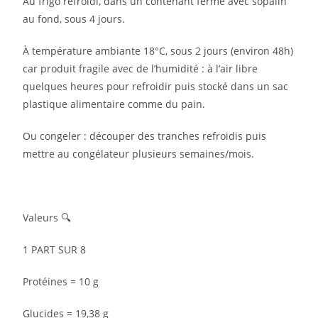
Au frigo refroidi, dans un contenant fermé avec sopalin
au fond, sous 4 jours.
À température ambiante 18°C, sous 2 jours (environ 48h)
car produit fragile avec de l’humidité : à l’air libre
quelques heures pour refroidir puis stocké dans un sac
plastique alimentaire comme du pain.
Ou congeler : découper des tranches refroidis puis
mettre au congélateur plusieurs semaines/mois.
Valeurs 🔍
1 PART SUR 8⁣
Protéines = 10 g⁣
Glucides = 19,38 g⁣