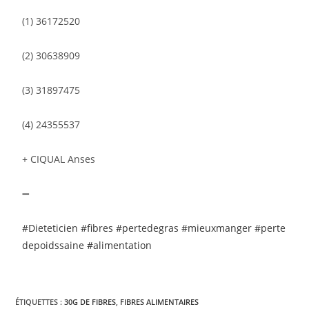
(1) 36172520
(2) 30638909
(3) 31897475
(4) 24355537
+ CIQUAL Anses
➖
#Dieteticien
#fibres
#pertedegras
#mieuxmanger
#perte
depoidssaine
#alimentation
ÉTIQUETTES :
30G DE FIBRES
,
FIBRES ALIMENTAIRES