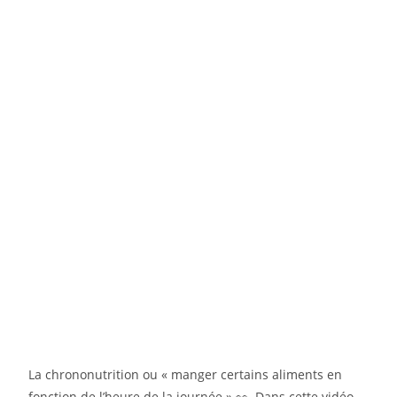
La chrononutrition ou « manger certains aliments en
fonction de l’heure de la journée » 👀 Dans cette vidéo,