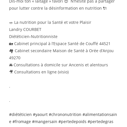
Dis-moi ton « laitage » favori 😍 N’hésite pas à partager
pour lutter contre la désinformation en nutrition 🔌
🥗 La nutrition pour la Santé et votre Plaisir
Landry COURBET
Diététicien-Nutritionniste
🏡 Cabinet principal à l’Espace Santé de Couffé 44521
🏘️ Cabinet secondaire Maison de Santé à Orée d’Anjou
49270
🚘 Consultations à domicile sur Ancenis et alentours
🎥 Consultations en ligne (visio)
.
.
#diététicien
#yaourt
#chrononutrition
#alimentationsain
e
#fromage
#mangersain
#pertedepoids
#pertedegras