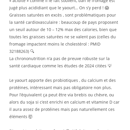
« acidité » comme il le fait souvent, bah le fromage est
jugé plus acididiant que le yaourt… On s’y perd ! 😱
Graisses saturées en excès , sont problématiques pour
la santé cardiovasculaire : beaucoup de pays proposent
un seuil autour de 10 – 12% max des calories, bien que
toutes les graisses saturées ne se valent pas (celles du
fromage impactent moins le cholestérol : PMID
32188263) 🔍
La chrononutrition n’a pas de preuve robuste sur la
santé cardiaque comme les études de 2024 citées 💡
Le yaourt apporte des probiotiques , du calcium et des
protéines, intéressant mais pas obligatoire non plus.
Pour l’équivalent ça peut être via brebis ou chèvre, ou
alors du soja si c’est enrichi en calcium et vitamine D car
il aura assez de protéines mais pas naturellement ces
éléments 🤯