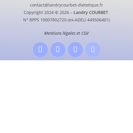
contact@landrycourbet-dietetique.fr
Copyright 2024
©
2026 –
Landry COURBET
N° RPPS 10007802720 (ex-ADELI 449506401)
Mentions légales et CGV