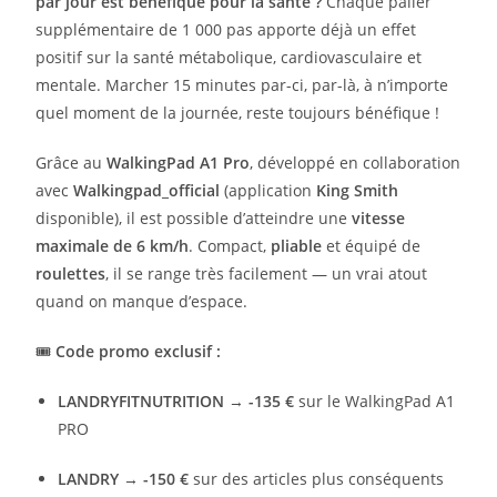
par jour est bénéfique pour la santé ?
Chaque palier
supplémentaire de 1 000 pas apporte déjà un effet
positif sur la santé métabolique, cardiovasculaire et
mentale. Marcher 15 minutes par-ci, par-là, à n’importe
quel moment de la journée, reste toujours bénéfique !
Grâce au
WalkingPad A1 Pro
, développé en collaboration
avec
Walkingpad_official
(application
King Smith
disponible), il est possible d’atteindre une
vitesse
maximale de 6 km/h
. Compact,
pliable
et équipé de
roulettes
, il se range très facilement — un vrai atout
quand on manque d’espace.
🎟️
Code promo exclusif :
LANDRYFITNUTRITION
→
-135 €
sur le WalkingPad A1
PRO
LANDRY
→
-150 €
sur des articles plus conséquents