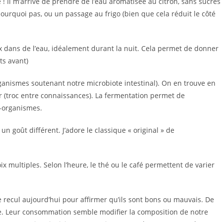
 ! Il m’arrive de prendre de l’eau aromatisée au citron, sans sucres
pourquoi pas, ou un passage au frigo (bien que cela réduit le côté
ix dans de l’eau, idéalement durant la nuit. Cela permet de donner
ts avant)
organismes soutenant notre microbiote intestinal). On en trouve en
r (troc entre connaissances). La fermentation permet de
-organismes.
n goût différent. J’adore le classique « original » de
ix multiples. Selon l’heure, le thé ou le café permettent de varier
 recul aujourd’hui pour affirmer qu’ils sont bons ou mauvais. De
. Leur consommation semble modifier la composition de notre