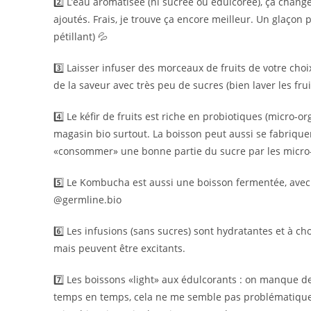
2️⃣ L’eau aromatisée (ni sucrée ou édulcorée), ça change
ajoutés. Frais, je trouve ça encore meilleur. Un glaçon 
pétillant) 💦
3️⃣ Laisser infuser des morceaux de fruits de votre cho
de la saveur avec très peu de sucres (bien laver les frui
4️⃣ Le kéfir de fruits est riche en probiotiques (micro-
magasin bio surtout. La boisson peut aussi se fabrique
«consommer» une bonne partie du sucre par les micro
5️⃣ Le Kombucha est aussi une boisson fermentée, avec u
@germline.bio
6️⃣ Les infusions (sans sucres) sont hydratantes et à cho
mais peuvent être excitants.
7️⃣
Les boissons «light» aux édulcorants : on manque de
temps en temps, cela ne me semble pas problématique