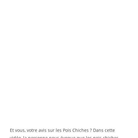
Et vous, votre avis sur les Pois Chiches ? Dans cette
vidéo, la personne nous évoque que les pois chiches